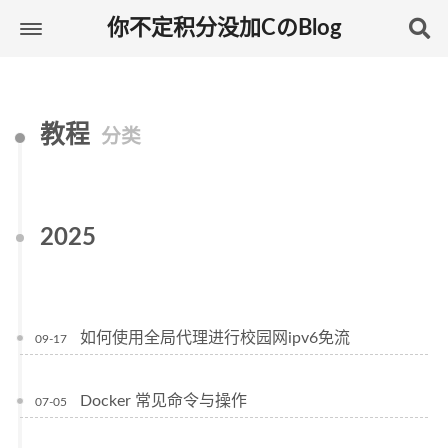
你不定积分没加CのBlog
教程
分类
2025
如何使用全局代理进行校园网ipv6免流
09-17
Docker 常见命令与操作
07-05